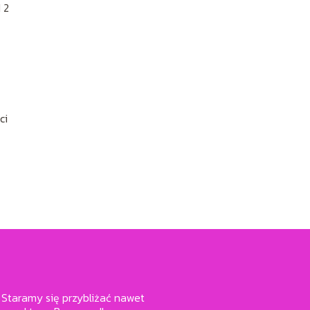
 2
ci
 Staramy się przybliżać nawet