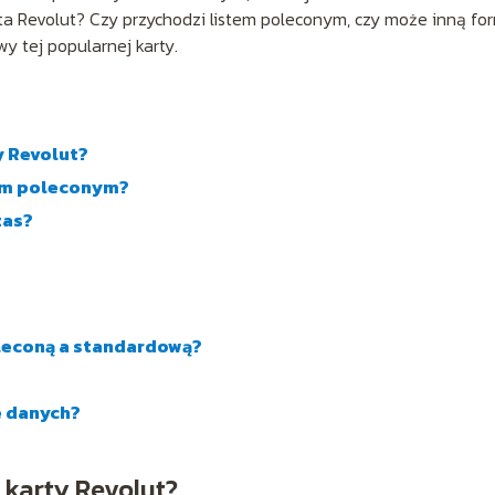
arta Revolut? Czy przychodzi listem poleconym, czy może inną fo
y tej popularnej karty.
y Revolut?
tem poleconym?
zas?
oleconą a standardową?
e danych?
karty Revolut?