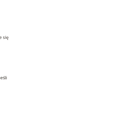
e się
eśli