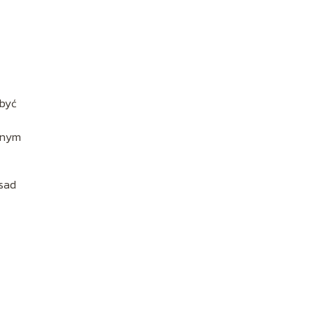
 być
onym
asad