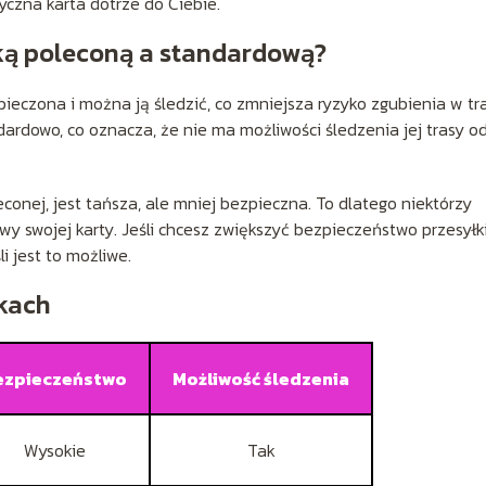
yczna karta dotrze do Ciebie.
łką poleconą a standardową?
ieczona i można ją śledzić, co zmniejsza ryzyko zgubienia w tr
ardowo, co oznacza, że nie ma możliwości śledzenia jej trasy o
onej, jest tańsza, ale mniej bezpieczna. To dlatego niektórzy
swojej karty. Jeśli chcesz zwiększyć bezpieczeństwo przesyłki
i jest to możliwe.
kach
ezpieczeństwo
Możliwość śledzenia
Wysokie
Tak