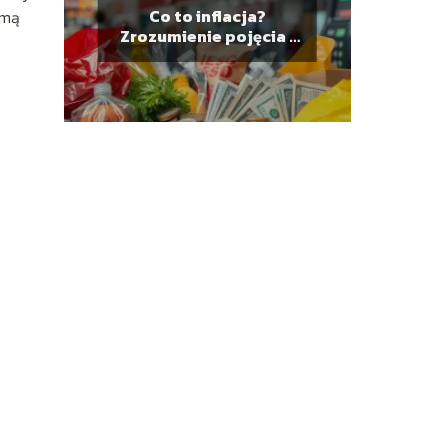
Co to inflacja?
rmą
Zrozumienie pojęcia i
jego wpływ na finanse