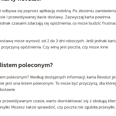
i odbywa się poprzez aplikację mobilną. Po złożeniu zamówieni
tusie i przewidywanej dacie dostawy. Zazwyczaj karta powinna
Jednak czasami zdarzają się opóźnienia, co może budzić frustrac
ostawę może wynosić od 2 do 3 dni roboczych. Jeśli jednak kart
ć przyczyną opóźnienia. Czy winą jest poczta, czy może inne
a listem poleconym?
stem poleconym? Według dostępnych informacji, karta Revolut je
ie jest ona listem poleconym. To może być przyczyną, dla które
dostawie.
j w przewidywanym czasie, warto skontaktować się z obsługą klie
esyłki. Możesz także sprawdzić, czy poczta nie zgubiła przesyłki,