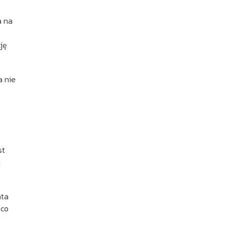
a na
ję
a nie
st
j
nta
 co