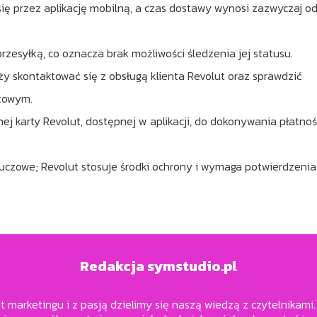
ię przez aplikację mobilną, a czas dostawy wynosi zazwyczaj od
rzesyłką, co oznacza brak możliwości śledzenia jej statusu.
y skontaktować się z obsługą klienta Revolut oraz sprawdzić
ztowym.
ej karty Revolut, dostępnej w aplikacji, do dokonywania płatnoś
czowe; Revolut stosuje środki ochrony i wymaga potwierdzenia
Redakcja symstudio.pl
 marketingu i z pasją dzielimy się naszą wiedzą z czytelnikami.