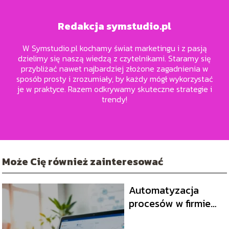
Redakcja symstudio.pl
W Symstudio.pl kochamy świat marketingu i z pasją
dzielimy się naszą wiedzą z czytelnikami. Staramy się
przybliżać nawet najbardziej złożone zagadnienia w
sposób prosty i zrozumiały, by każdy mógł wykorzystać
je w praktyce. Razem odkrywamy skuteczne strategie i
trendy!
Może Cię również zainteresować
Automatyzacja
procesów w firmie
usługowej – jak to