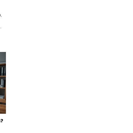
,
a
.
h?