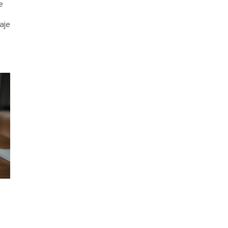
e
aje
z