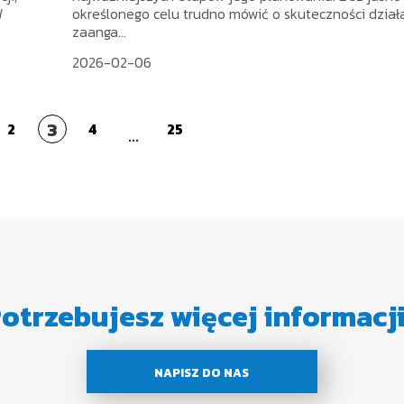
W
określonego celu trudno mówić o skuteczności dział
zaanga...
2026-02-06
3
2
4
25
...
otrzebujesz więcej informacj
NAPISZ DO NAS