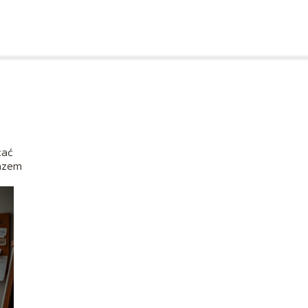
żać
Razem