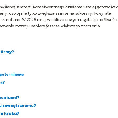
yślanej strategii, konsekwentnego działania i stałej gotowości 
ny rozwój nie tylko zwiększa szanse na sukces rynkowy, ale
 zasobami. W 2026 roku, w obliczu nowych regulacji, możliwości
anowanie rozwoju nabiera jeszcze większego znaczenia.
 firmy?
ługoterminowe
ia?
zasobami?
niu zewnętrznemu?
po kroku?