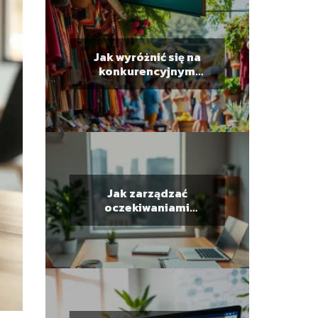
Jak wyróżnić się na
konkurencyjnym
rynku? Sprawdzone
strategie
Jak zarządzać
oczekiwaniami
klientów w biznesie?