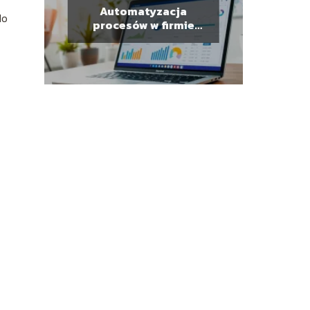
Automatyzacja
do
procesów w firmie
usługowej – jak to
zrobić skutecznie?