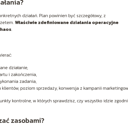
iałania?
onkretnych działań. Plan powinien być szczegółowy, z
dżetem.
Właściwie zdefiniowane działania operacyjne
chaos
.
ierać:
ane działanie,
artu i zakończenia,
wykonania zadania,
h klientów, poziom sprzedaży, konwersja z kampanii marketingow
nkty kontrolne, w których sprawdzisz, czy wszystko idzie zgodni
dzać zasobami?