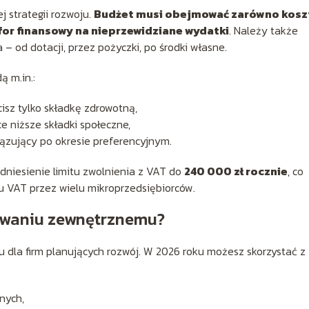
j strategii rozwoju.
Budżet musi obejmować zarówno kosz
ufor finansowy na nieprzewidziane wydatki
. Należy także
 od dotacji, przez pożyczki, po środki własne.
 m.in.:
cisz tylko składkę zdrowotną,
e niższe składki społeczne,
ązujący po okresie preferencyjnym.
niesienie limitu zwolnienia z VAT do
240 000 zł rocznie
, co
 VAT przez wielu mikroprzedsiębiorców.
nsowaniu zewnętrznemu?
łu dla firm planujących rozwój. W 2026 roku możesz skorzystać z
nych,