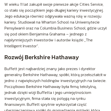
W wieku 11 lat zakupił swoje pierwsze akcje Cities Service,
co stało się początkiem jego długiej kariery inwestycyjnej.
Jego edukacja również odgrywała ważną rolę w rozwoju
kariery. Studiował na Wharton School na Uniwersytecie
Pensylwanii oraz na Columbia Business School, gdzie uczył
się pod okiem Benjamina Grahama – jednego z
najsłynniejszych inwestorów i autorów książki „The
Intelligent Investor”.
Rozwój Berkshire Hathaway
Buffett jest najbardziej znany jako prezes i dyrektor
generalny Berkshire Hathaway, spółki, którą przekształcił w
jedno z największych holdingów inwestycyjnych na świecie.
Początkowo Berkshire Hathaway była firmą tekstylną,
jednak dzięki wizji Buffetta i jego umiejętnościom
inwestycyjnym, firma stała się potęgą na rynku
finansowym. Buffett sprytnie wykorzystał część
ubezpieczeniową spółki do gromadzenia gotówki, którą